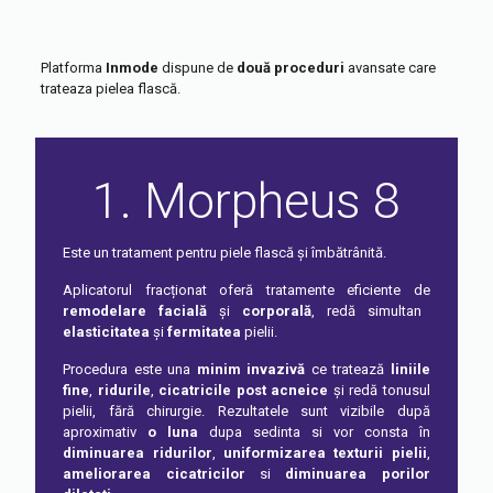
Platforma
Inmode
dispune de
două proceduri
avansate care
trateaza pielea flască.
1. Morpheus 8
Este un tratament pentru piele flască și îmbătrânită.
Aplicatorul fracționat oferă tratamente eficiente de
remodelare facială
și
corporală
, redă simultan
elasticitatea
și
fermitatea
pielii.
Procedura este una
minim invazivă
ce tratează
liniile
fine
,
ridurile
,
cicatricile post acneice
și redă tonusul
pielii, fără chirurgie. Rezultatele sunt vizibile după
aproximativ
o luna
dupa sedinta si vor consta în
diminuarea ridurilor
,
uniformizarea texturii pielii
,
ameliorarea cicatricilor
si
diminuarea porilor