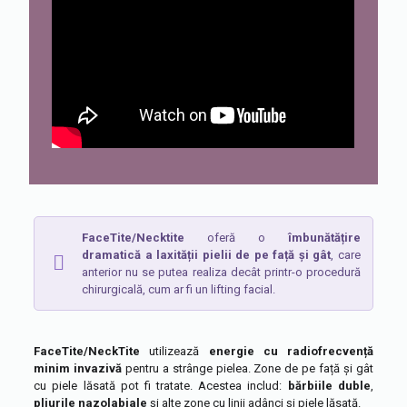
FaceTite/Necktite
oferă o
îmbunătățire
dramatică a laxității pielii de pe față și gât
, care
anterior nu se putea realiza decât printr-o procedură
chirurgicală, cum ar fi un lifting facial.
FaceTite/NeckTite
utilizează
energie cu radiofrecvență
minim invazivă
pentru a strânge pielea. Zone de pe față și gât
cu piele lăsată pot fi tratate. Acestea includ:
bărbiile duble
,
pliurile nazolabiale
și alte zone cu linii adânci și piele lăsată.