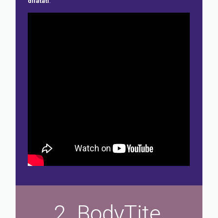
dilatati
.
2. BodyTite,