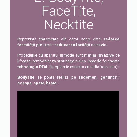
FaceTite,
Necktite
Reprezintă tratamente ale căror scop este
redarea
fermității pielii
prin
reducerea laxității
acesteia.
Procedurile cu aparatul
Inmode
sunt
minim invazive
ce
lifteaza, remodeleaza si strange pielea. Inmode foloseste
tehnologia RFAL
(lipoplastie asistata cu radiofrecventa).
BodyTite
se poate realiza pe
abdomen
,
genunchi
,
coaspe
,
spate
,
brate
.