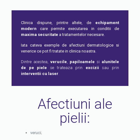
Clinica dispune, printre altele, de
echipament
modern
care permite executarea in conditii de
maxima securitate
a tratamentelor necesare.
Iata cateva exemple de afectiuni dermatologice si
venerice ce pot fi tratate in clinica noastra.
Dintre acestea,
verucile
,
papiloamele
si
alunitele
de pe piele
se trateaza prin
excizii
sau prin
interventii cu laser
.
Afectiuni ale
pielii:
veruci;