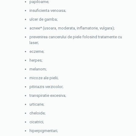
papiloame;
insuficienta venoasa;
ulcer de gamba;
acnee* (usoara, moderata, inflamatorie, vulgara);
prevenirea cancerului de piele folosind tratamente cu
laser;
eczeme;
herpes;
melanom;
micoze ale pielii;
pitiriazis verzicolor;
transpiratie excesiva;
urticarie;
cheloide;
cicatrici;
hiperpigmentari;