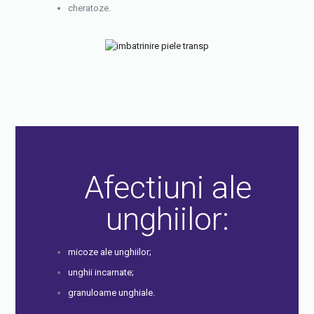
cheratoze.
Afectiuni ale
unghiilor:
micoze ale unghiilor;
unghii incarnate;
granuloame unghiale.