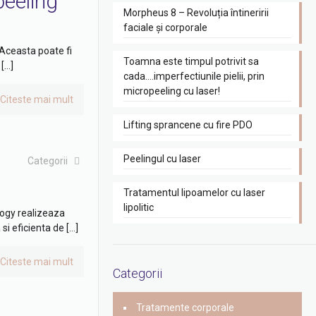
peeling
Morpheus 8 – Revoluția întineririi
faciale și corporale
. Aceasta poate fi
Toamna este timpul potrivit sa
 […]
cada….imperfectiunile pielii, prin
micropeeling cu laser!
Citeste mai mult
Lifting sprancene cu fire PDO
Peelingul cu laser
Categorii
Tratamentul lipoamelor cu laser
lipolitic
logy realizeaza
si eficienta de […]
Citeste mai mult
Categorii
Tratamente corporale