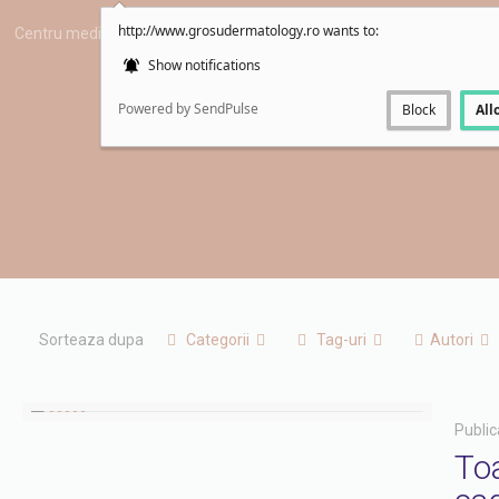
http://www.grosudermatology.ro wants to:
Centru medical dermato-estetic
0759171590
office@grosu
Show notifications
Powered by SendPulse
Block
All
Sorteaza dupa
Categorii
Tag-uri
Autori
Public
Toa