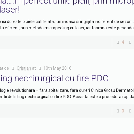
a….imperfectiunile pielii, prin micro
laser!
e isi doreste o piele catifelata, luminoasa si ingrijita indiferent de sezon
ta eficient, prin metoda micropeeling cu laser, iar toamna este perioada
4
at de
Cristian
at
10th May 2016
ting nechirurgical cu fire PDO
ogie revolutionara – fara spitalizare, fara dureri Clinica Grosu Dermato
entii de lifting nechirurgical cu fire PDO. Aceasta este o procedura rapida 
0