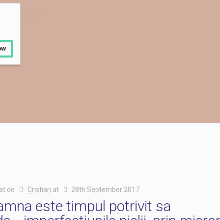
dermatology.ro
ow
at de
Cristian
at
28th September 2017
mna este timpul potrivit sa