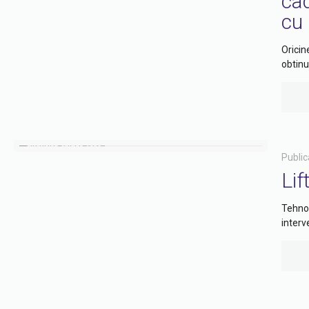
cad
cu 
Oricin
obtinu
Public
Lif
Tehnol
interv